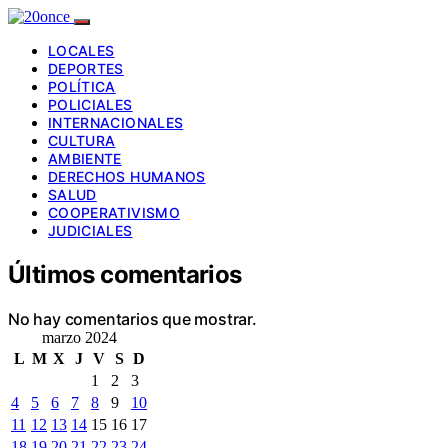
LOCALES
DEPORTES
POLÍTICA
POLICIALES
INTERNACIONALES
CULTURA
AMBIENTE
DERECHOS HUMANOS
SALUD
COOPERATIVISMO
JUDICIALES
Últimos comentarios
No hay comentarios que mostrar.
marzo 2024
L
M
X
J
V
S
D
1
2
3
4
5
6
7
8
9
10
11
12
13
14
15
16
17
18
19
20
21
22
23
24