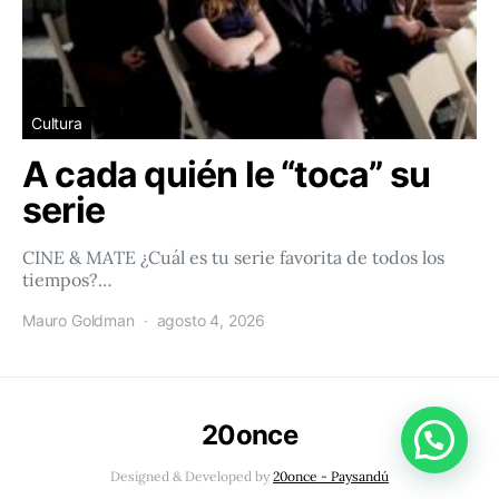
Cultura
A cada quién le “toca” su
serie
CINE & MATE ¿Cuál es tu serie favorita de todos los
tiempos?…
Mauro Goldman
agosto 4, 2026
20once
Conéctacte con 20once!
Designed & Developed by
20once - Paysandú