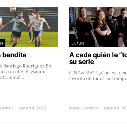
es
Cultura
 bendita
A cada quién le “t
su serie
e Santiago Rodríguez En
viosa noche, Paysandú
CINE & MATE ¿Cuál es tu se
a Oriental…
favorita de todos los tiemp
oldman
agosto 4, 2026
Mauro Goldman
agosto 4, 2