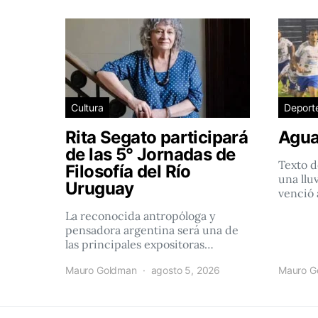
Cultura
Deport
Rita Segato participará
Agua
de las 5° Jornadas de
Texto d
Filosofía del Río
una llu
Uruguay
venció 
La reconocida antropóloga y
pensadora argentina será una de
las principales expositoras…
Mauro Goldman
agosto 5, 2026
Mauro G