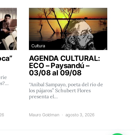
Cultura
oca”
AGENDA CULTURAL:
ECO – Paysandú –
03/08 al 09/08
rie
os?…
“Aníbal Sampayo, poeta del río de
los pájaros” Schubert Flores
presenta el…
026
Mauro Goldman
agosto 3, 2026