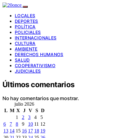
LOCALES
DEPORTES
POLÍTICA
POLICIALES
INTERNACIONALES
CULTURA
AMBIENTE
DERECHOS HUMANOS
SALUD
COOPERATIVISMO
JUDICIALES
Últimos comentarios
No hay comentarios que mostrar.
julio 2026
L
M
X
J
V
S
D
1
2
3
4
5
6
7
8
9
10
11
12
13
14
15
16
17
18
19
20
21
22
23
24
25
26