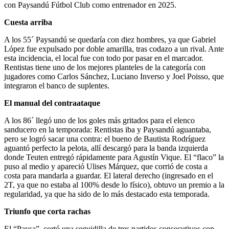
con Paysandú Fútbol Club como entrenador en 2025.
Cuesta arriba
A los 55´ Paysandú se quedaría con diez hombres, ya que Gabriel
López fue expulsado por doble amarilla, tras codazo a un rival. Ante
esta incidencia, el local fue con todo por pasar en el marcador.
Rentistas tiene uno de los mejores planteles de la categoría con
jugadores como Carlos Sánchez, Luciano Inverso y Joel Poisso, que
integraron el banco de suplentes.
El manual del contraataque
A los 86´ llegó uno de los goles más gritados para el elenco
sanducero en la temporada: Rentistas iba y Paysandú aguantaba,
pero se logró sacar una contra: el bueno de Bautista Rodríguez
aguantó perfecto la pelota, allí descargó para la banda izquierda
donde Teuten entregó rápidamente para Agustín Vique. El “flaco” la
puso al medio y apareció Ulises Márquez, que corrió de costa a
costa para mandarla a guardar. El lateral derecho (ingresado en el
2T, ya que no estaba al 100% desde lo físico), obtuvo un premio a la
regularidad, ya que ha sido de lo más destacado esta temporada.
Triunfo que corta rachas
El “Paysa”, cortó una seguidilla de tres partidos consecutivos con