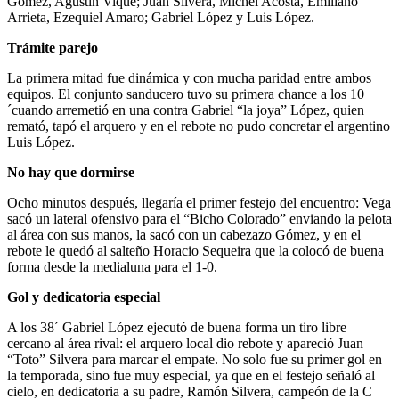
Gómez, Agustín Vique; Juan Silvera, Michel Acosta, Emiliano
Arrieta, Ezequiel Amaro; Gabriel López y Luis López.
Trámite parejo
La primera mitad fue dinámica y con mucha paridad entre ambos
equipos. El conjunto sanducero tuvo su primera chance a los 10
´cuando arremetió en una contra Gabriel “la joya” López, quien
remató, tapó el arquero y en el rebote no pudo concretar el argentino
Luis López.
No hay que dormirse
Ocho minutos después, llegaría el primer festejo del encuentro: Vega
sacó un lateral ofensivo para el “Bicho Colorado” enviando la pelota
al área con sus manos, la sacó con un cabezazo Gómez, y en el
rebote le quedó al salteño Horacio Sequeira que la colocó de buena
forma desde la medialuna para el 1-0.
Gol y dedicatoria especial
A los 38´ Gabriel López ejecutó de buena forma un tiro libre
cercano al área rival: el arquero local dio rebote y apareció Juan
“Toto” Silvera para marcar el empate. No solo fue su primer gol en
la temporada, sino fue muy especial, ya que en el festejo señaló al
cielo, en dedicatoria a su padre, Ramón Silvera, campeón de la C