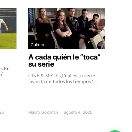
Cultura
A cada quién le “toca”
su serie
ez En
dú
CINE & MATE ¿Cuál es tu serie
favorita de todos los tiempos?…
026
Mauro Goldman
agosto 4, 2026