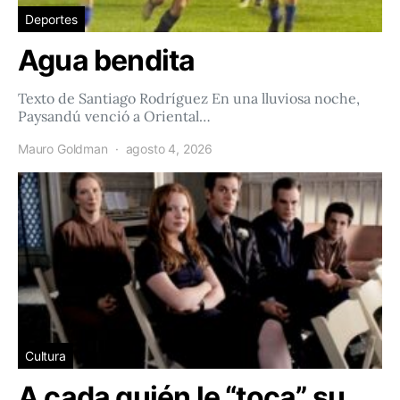
Deportes
Agua bendita
Texto de Santiago Rodríguez En una lluviosa noche,
Paysandú venció a Oriental…
Mauro Goldman
agosto 4, 2026
Cultura
A cada quién le “toca” su