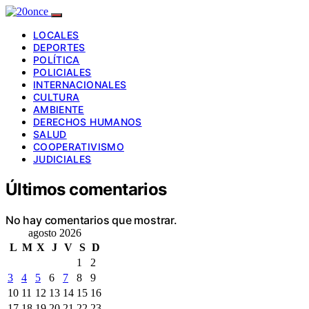
LOCALES
DEPORTES
POLÍTICA
POLICIALES
INTERNACIONALES
CULTURA
AMBIENTE
DERECHOS HUMANOS
SALUD
COOPERATIVISMO
JUDICIALES
Últimos comentarios
No hay comentarios que mostrar.
agosto 2026
L
M
X
J
V
S
D
1
2
3
4
5
6
7
8
9
10
11
12
13
14
15
16
17
18
19
20
21
22
23