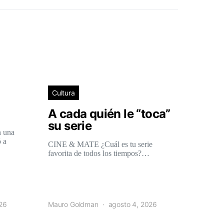
Cultura
A cada quién le “toca”
su serie
n una
 a
CINE & MATE ¿Cuál es tu serie
favorita de todos los tiempos?…
026
Mauro Goldman
agosto 4, 2026