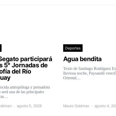
Deportes
Segato participará
Agua bendita
as 5° Jornadas de
Texto de Santiago Rodríguez E
ofía del Río
lluviosa noche, Paysandú venció
uay
Oriental…
ocida antropóloga y pensadora
 será una de las principales
oras…
oldman
agosto 5, 2026
Mauro Goldman
agosto 4, 2