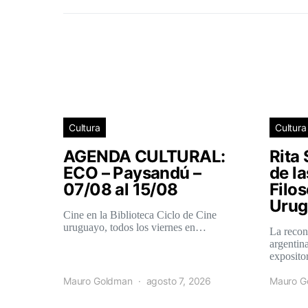
Cultura
Cultura
AGENDA CULTURAL:
Rita 
ECO – Paysandú –
de l
07/08 al 15/08
Filos
Urug
Cine en la Biblioteca Ciclo de Cine
uruguayo, todos los viernes en…
La recon
argentina
exposit
Mauro Goldman
agosto 7, 2026
Mauro G