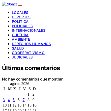
LOCALES
DEPORTES
POLÍTICA
POLICIALES
INTERNACIONALES
CULTURA
AMBIENTE
DERECHOS HUMANOS
SALUD
COOPERATIVISMO
JUDICIALES
Últimos comentarios
No hay comentarios que mostrar.
agosto 2026
L
M
X
J
V
S
D
1
2
3
4
5
6
7
8
9
10
11
12
13
14
15
16
17
18
19
20
21
22
23