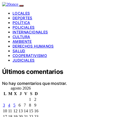
LOCALES
DEPORTES
POLÍTICA
POLICIALES
INTERNACIONALES
CULTURA
AMBIENTE
DERECHOS HUMANOS
SALUD
COOPERATIVISMO
JUDICIALES
Últimos comentarios
No hay comentarios que mostrar.
agosto 2026
L
M
X
J
V
S
D
1
2
3
4
5
6
7
8
9
10
11
12
13
14
15
16
17
18
19
20
21
22
23