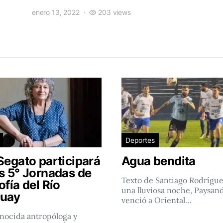
enero 13, 2022
203 views
Deportes
Segato participará
Agua bendita
as 5° Jornadas de
Texto de Santiago Rodrígu
ofía del Río
una lluviosa noche, Paysan
uay
venció a Oriental…
nocida antropóloga y