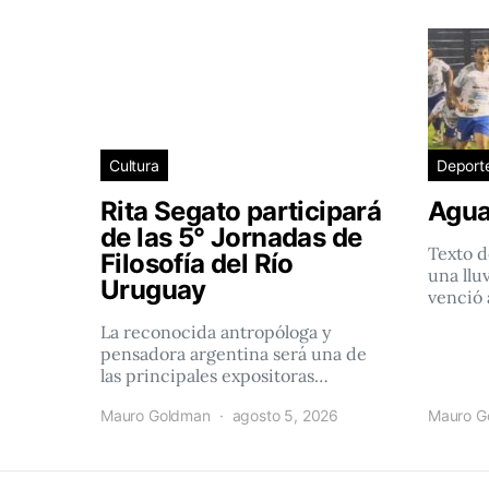
Cultura
Deport
Rita Segato participará
Agua
de las 5° Jornadas de
Texto d
Filosofía del Río
una llu
Uruguay
venció 
La reconocida antropóloga y
pensadora argentina será una de
las principales expositoras…
Mauro Goldman
agosto 5, 2026
Mauro G