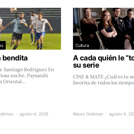
es
Cultura
 bendita
A cada quién le “t
su serie
e Santiago Rodríguez En
viosa noche, Paysandú
CINE & MATE ¿Cuál es tu se
a Oriental…
favorita de todos los tiemp
oldman
agosto 4, 2026
Mauro Goldman
agosto 4, 2