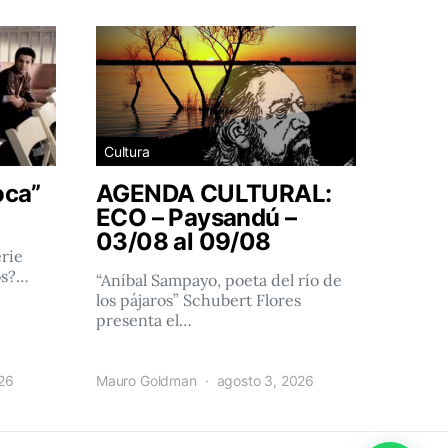
Cultura
oca”
AGENDA CULTURAL:
ECO – Paysandú –
03/08 al 09/08
rie
os?…
“Aníbal Sampayo, poeta del río de
los pájaros” Schubert Flores
presenta el…
026
Mauro Goldman
agosto 3, 2026