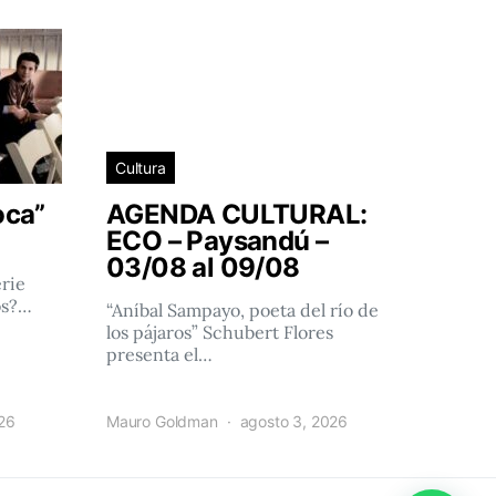
Cultura
oca”
AGENDA CULTURAL:
ECO – Paysandú –
03/08 al 09/08
rie
os?…
“Aníbal Sampayo, poeta del río de
los pájaros” Schubert Flores
presenta el…
026
Mauro Goldman
agosto 3, 2026