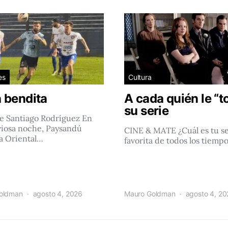
es
Cultura
 bendita
A cada quién le “t
su serie
e Santiago Rodríguez En
viosa noche, Paysandú
CINE & MATE ¿Cuál es tu se
a Oriental…
favorita de todos los tiemp
oldman
agosto 4, 2026
Mauro Goldman
agosto 4, 2