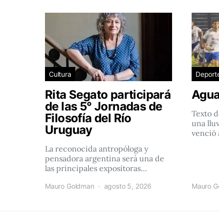
Cultura
Deport
Rita Segato participará
Agua
de las 5° Jornadas de
Texto d
Filosofía del Río
una llu
Uruguay
venció 
La reconocida antropóloga y
pensadora argentina será una de
las principales expositoras…
Mauro Goldman
agosto 5, 2026
Mauro G