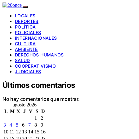
LOCALES
DEPORTES
POLÍTICA
POLICIALES
INTERNACIONALES
CULTURA
AMBIENTE
DERECHOS HUMANOS
SALUD
COOPERATIVISMO
JUDICIALES
Últimos comentarios
No hay comentarios que mostrar.
agosto 2026
L
M
X
J
V
S
D
1
2
3
4
5
6
7
8
9
10
11
12
13
14
15
16
17
18
19
20
21
22
23