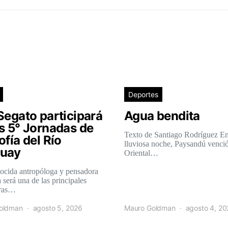
Deportes
Segato participará
Agua bendita
as 5° Jornadas de
Texto de Santiago Rodríguez E
ofía del Río
lluviosa noche, Paysandú venció
uay
Oriental…
ocida antropóloga y pensadora
 será una de las principales
oras…
oldman
agosto 5, 2026
Mauro Goldman
agosto 4, 2