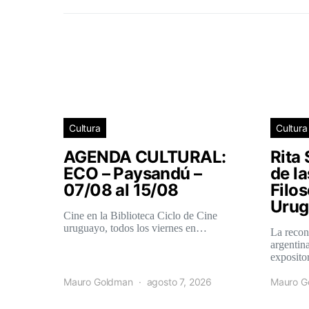
Cultura
Cultura
AGENDA CULTURAL:
Rita 
ECO – Paysandú –
de l
07/08 al 15/08
Filos
Urug
Cine en la Biblioteca Ciclo de Cine
uruguayo, todos los viernes en…
La recon
argentina
exposit
Mauro Goldman
agosto 7, 2026
Mauro G