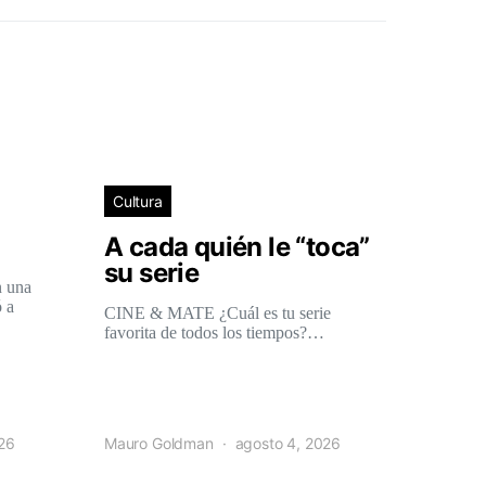
Cultura
A cada quién le “toca”
su serie
n una
 a
CINE & MATE ¿Cuál es tu serie
favorita de todos los tiempos?…
026
Mauro Goldman
agosto 4, 2026