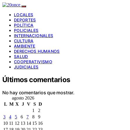
LOCALES
DEPORTES
POLÍTICA
POLICIALES
INTERNACIONALES
CULTURA
AMBIENTE
DERECHOS HUMANOS
SALUD
COOPERATIVISMO
JUDICIALES
Últimos comentarios
No hay comentarios que mostrar.
agosto 2026
L
M
X
J
V
S
D
1
2
3
4
5
6
7
8
9
10
11
12
13
14
15
16
17
18
19
20
21
22
23