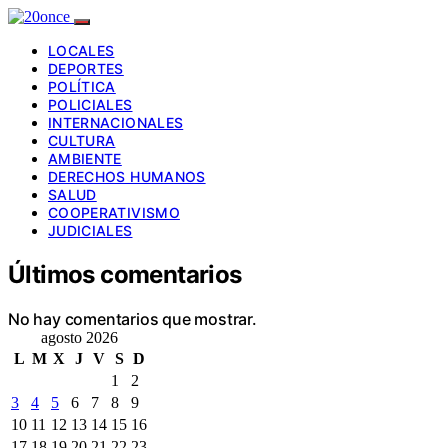
LOCALES
DEPORTES
POLÍTICA
POLICIALES
INTERNACIONALES
CULTURA
AMBIENTE
DERECHOS HUMANOS
SALUD
COOPERATIVISMO
JUDICIALES
Últimos comentarios
No hay comentarios que mostrar.
agosto 2026
L
M
X
J
V
S
D
1
2
3
4
5
6
7
8
9
10
11
12
13
14
15
16
17
18
19
20
21
22
23