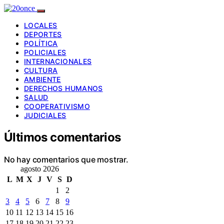
LOCALES
DEPORTES
POLÍTICA
POLICIALES
INTERNACIONALES
CULTURA
AMBIENTE
DERECHOS HUMANOS
SALUD
COOPERATIVISMO
JUDICIALES
Últimos comentarios
No hay comentarios que mostrar.
agosto 2026
L
M
X
J
V
S
D
1
2
3
4
5
6
7
8
9
10
11
12
13
14
15
16
17
18
19
20
21
22
23