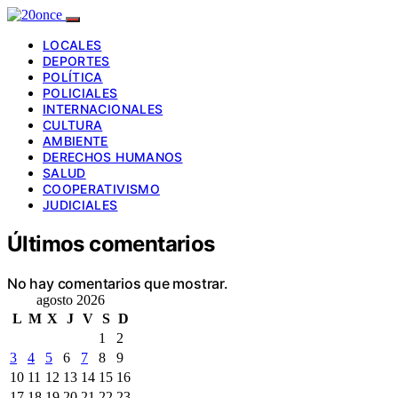
LOCALES
DEPORTES
POLÍTICA
POLICIALES
INTERNACIONALES
CULTURA
AMBIENTE
DERECHOS HUMANOS
SALUD
COOPERATIVISMO
JUDICIALES
Últimos comentarios
No hay comentarios que mostrar.
agosto 2026
L
M
X
J
V
S
D
1
2
3
4
5
6
7
8
9
10
11
12
13
14
15
16
17
18
19
20
21
22
23