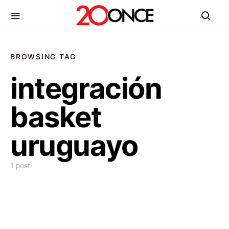
BROWSING TAG
integración
basket
uruguayo
1 post