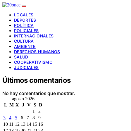
LOCALES
DEPORTES
POLÍTICA
POLICIALES
INTERNACIONALES
CULTURA
AMBIENTE
DERECHOS HUMANOS
SALUD
COOPERATIVISMO
JUDICIALES
Últimos comentarios
No hay comentarios que mostrar.
agosto 2026
L
M
X
J
V
S
D
1
2
3
4
5
6
7
8
9
10
11
12
13
14
15
16
17
18
19
20
21
22
23