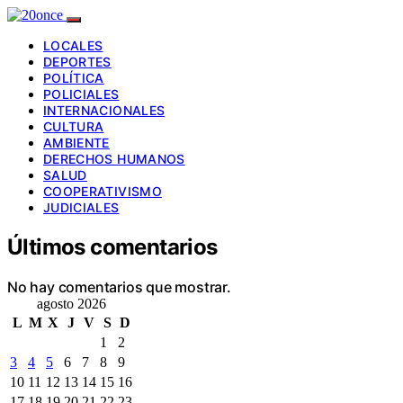
LOCALES
DEPORTES
POLÍTICA
POLICIALES
INTERNACIONALES
CULTURA
AMBIENTE
DERECHOS HUMANOS
SALUD
COOPERATIVISMO
JUDICIALES
Últimos comentarios
No hay comentarios que mostrar.
agosto 2026
L
M
X
J
V
S
D
1
2
3
4
5
6
7
8
9
10
11
12
13
14
15
16
17
18
19
20
21
22
23