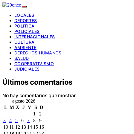
LOCALES
DEPORTES
POLÍTICA
POLICIALES
INTERNACIONALES
CULTURA
AMBIENTE
DERECHOS HUMANOS
SALUD
COOPERATIVISMO
JUDICIALES
Últimos comentarios
No hay comentarios que mostrar.
agosto 2026
L
M
X
J
V
S
D
1
2
3
4
5
6
7
8
9
10
11
12
13
14
15
16
17
18
19
20
21
22
23