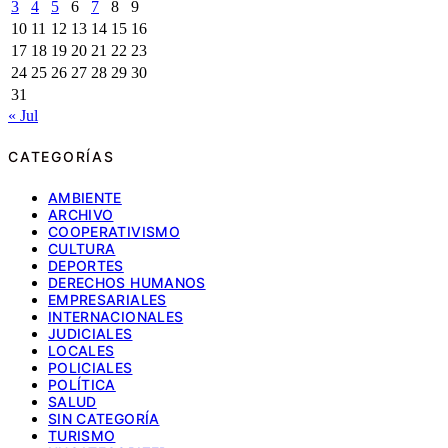
3
4
5
6
7
8
9
10
11
12
13
14
15
16
17
18
19
20
21
22
23
24
25
26
27
28
29
30
31
« Jul
CATEGORÍAS
AMBIENTE
ARCHIVO
COOPERATIVISMO
CULTURA
DEPORTES
DERECHOS HUMANOS
EMPRESARIALES
INTERNACIONALES
JUDICIALES
LOCALES
POLICIALES
POLÍTICA
SALUD
SIN CATEGORÍA
TURISMO