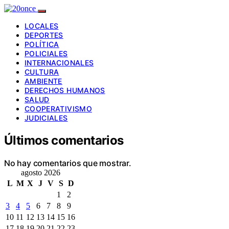
LOCALES
DEPORTES
POLÍTICA
POLICIALES
INTERNACIONALES
CULTURA
AMBIENTE
DERECHOS HUMANOS
SALUD
COOPERATIVISMO
JUDICIALES
Últimos comentarios
No hay comentarios que mostrar.
agosto 2026
L
M
X
J
V
S
D
1
2
3
4
5
6
7
8
9
10
11
12
13
14
15
16
17
18
19
20
21
22
23