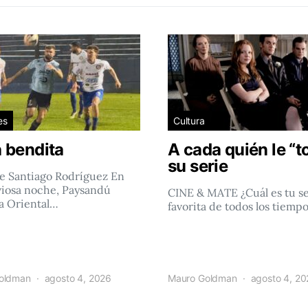
es
Cultura
 bendita
A cada quién le “t
su serie
e Santiago Rodríguez En
viosa noche, Paysandú
CINE & MATE ¿Cuál es tu se
a Oriental…
favorita de todos los tiemp
oldman
agosto 4, 2026
Mauro Goldman
agosto 4, 2