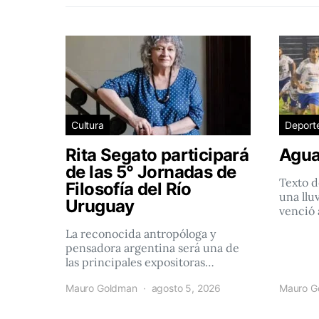
Cultura
Deport
Rita Segato participará
Agua
de las 5° Jornadas de
Texto d
Filosofía del Río
una llu
Uruguay
venció 
La reconocida antropóloga y
pensadora argentina será una de
las principales expositoras…
Mauro Goldman
agosto 5, 2026
Mauro G