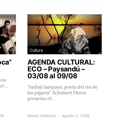
Cultura
oca”
AGENDA CULTURAL:
ECO – Paysandú –
03/08 al 09/08
rie
os?…
“Aníbal Sampayo, poeta del río de
los pájaros” Schubert Flores
presenta el…
026
Mauro Goldman
agosto 3, 2026