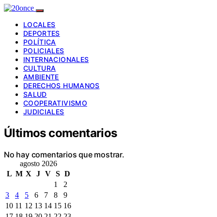
LOCALES
DEPORTES
POLÍTICA
POLICIALES
INTERNACIONALES
CULTURA
AMBIENTE
DERECHOS HUMANOS
SALUD
COOPERATIVISMO
JUDICIALES
Últimos comentarios
No hay comentarios que mostrar.
agosto 2026
L
M
X
J
V
S
D
1
2
3
4
5
6
7
8
9
10
11
12
13
14
15
16
17
18
19
20
21
22
23