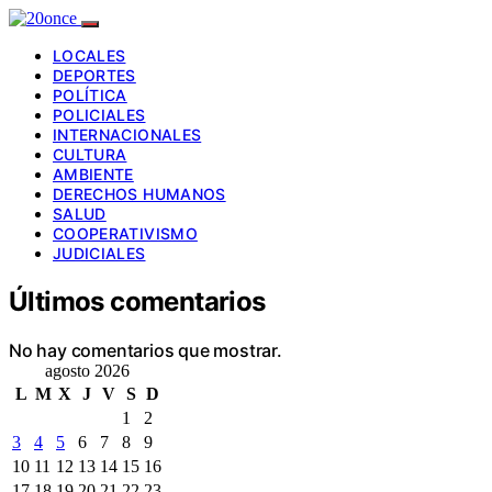
LOCALES
DEPORTES
POLÍTICA
POLICIALES
INTERNACIONALES
CULTURA
AMBIENTE
DERECHOS HUMANOS
SALUD
COOPERATIVISMO
JUDICIALES
Últimos comentarios
No hay comentarios que mostrar.
agosto 2026
L
M
X
J
V
S
D
1
2
3
4
5
6
7
8
9
10
11
12
13
14
15
16
17
18
19
20
21
22
23