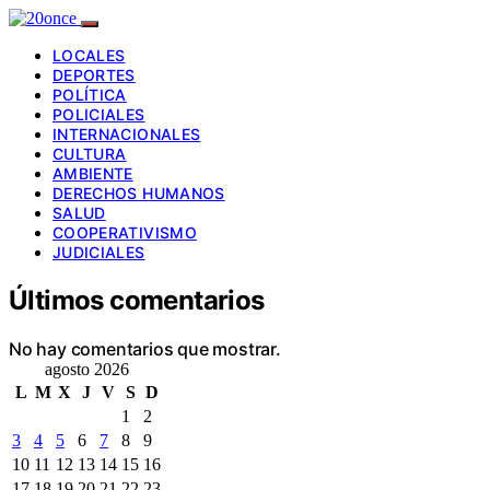
LOCALES
DEPORTES
POLÍTICA
POLICIALES
INTERNACIONALES
CULTURA
AMBIENTE
DERECHOS HUMANOS
SALUD
COOPERATIVISMO
JUDICIALES
Últimos comentarios
No hay comentarios que mostrar.
agosto 2026
L
M
X
J
V
S
D
1
2
3
4
5
6
7
8
9
10
11
12
13
14
15
16
17
18
19
20
21
22
23