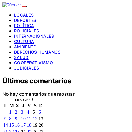
LOCALES
DEPORTES
POLÍTICA
POLICIALES
INTERNACIONALES
CULTURA
AMBIENTE
DERECHOS HUMANOS
SALUD
COOPERATIVISMO
JUDICIALES
Últimos comentarios
No hay comentarios que mostrar.
marzo 2016
L
M
X
J
V
S
D
1
2
3
4
5
6
7
8
9
10
11
12
13
14
15
16
17
18
19
20
21
22
23
24
25
26
27