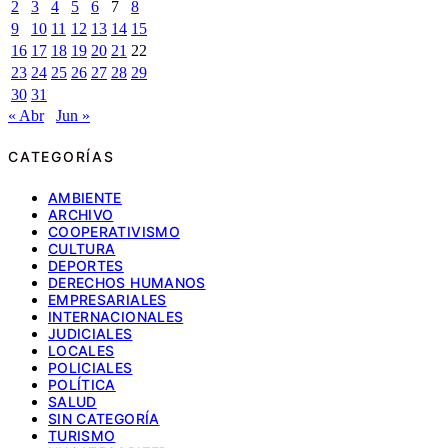
2
3
4
5
6
7
8
9
10
11
12
13
14
15
16
17
18
19
20
21
22
23
24
25
26
27
28
29
30
31
« Abr
Jun »
CATEGORÍAS
AMBIENTE
ARCHIVO
COOPERATIVISMO
CULTURA
DEPORTES
DERECHOS HUMANOS
EMPRESARIALES
INTERNACIONALES
JUDICIALES
LOCALES
POLICIALES
POLÍTICA
SALUD
SIN CATEGORÍA
TURISMO