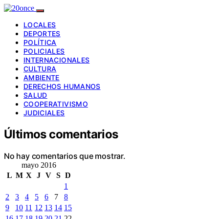
LOCALES
DEPORTES
POLÍTICA
POLICIALES
INTERNACIONALES
CULTURA
AMBIENTE
DERECHOS HUMANOS
SALUD
COOPERATIVISMO
JUDICIALES
Últimos comentarios
No hay comentarios que mostrar.
mayo 2016
L
M
X
J
V
S
D
1
2
3
4
5
6
7
8
9
10
11
12
13
14
15
16
17
18
19
20
21
22