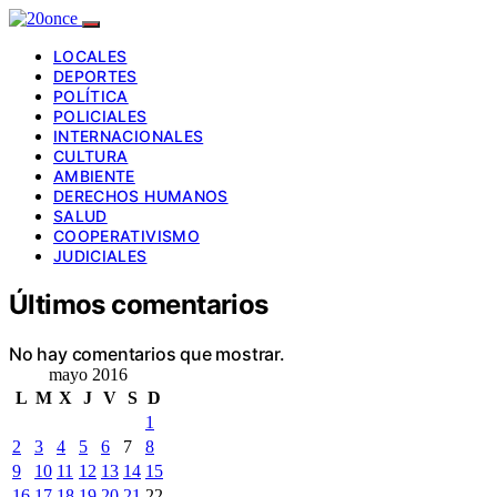
LOCALES
DEPORTES
POLÍTICA
POLICIALES
INTERNACIONALES
CULTURA
AMBIENTE
DERECHOS HUMANOS
SALUD
COOPERATIVISMO
JUDICIALES
Últimos comentarios
No hay comentarios que mostrar.
mayo 2016
L
M
X
J
V
S
D
1
2
3
4
5
6
7
8
9
10
11
12
13
14
15
16
17
18
19
20
21
22