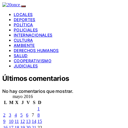
LOCALES
DEPORTES
POLÍTICA
POLICIALES
INTERNACIONALES
CULTURA
AMBIENTE
DERECHOS HUMANOS
SALUD
COOPERATIVISMO
JUDICIALES
Últimos comentarios
No hay comentarios que mostrar.
mayo 2016
L
M
X
J
V
S
D
1
2
3
4
5
6
7
8
9
10
11
12
13
14
15
16
17
18
19
20
21
22