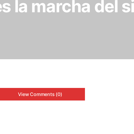
s la marcha del si
View Comments (0)