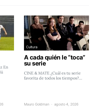
Cultura
A cada quién le “toca”
su serie
ez En
dú
CINE & MATE ¿Cuál es tu serie
favorita de todos los tiempos?…
026
Mauro Goldman
agosto 4, 2026