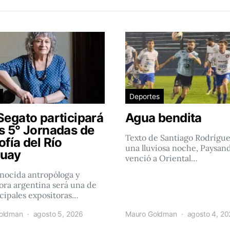
Deportes
Segato participará
Agua bendita
as 5° Jornadas de
Texto de Santiago Rodrígu
ofía del Río
una lluviosa noche, Paysan
uay
venció a Oriental…
nocida antropóloga y
ra argentina será una de
ncipales expositoras…
oldman
agosto 5, 2026
Mauro Goldman
agosto 4, 2