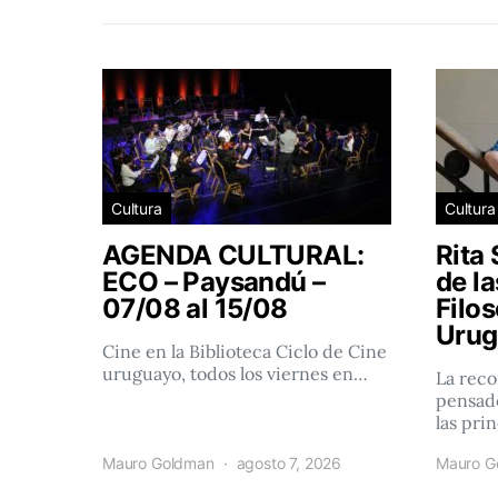
Cultura
Cultura
AGENDA CULTURAL:
Rita 
ECO – Paysandú –
de l
07/08 al 15/08
Filos
Urug
Cine en la Biblioteca Ciclo de Cine
uruguayo, todos los viernes en…
La reco
pensado
las pri
Mauro Goldman
agosto 7, 2026
Mauro G