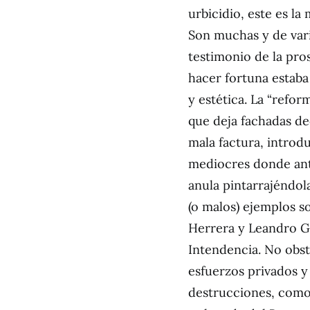
urbicidio, este es la
Son muchas y de vari
testimonio de la pro
hacer fortuna estab
y estética. La “refor
que deja fachadas d
mala factura, introd
mediocres donde ant
anula pintarrajéndola
(o malos) ejemplos so
Herrera y Leandro Gó
Intendencia. No obst
esfuerzos privados y
destrucciones, como