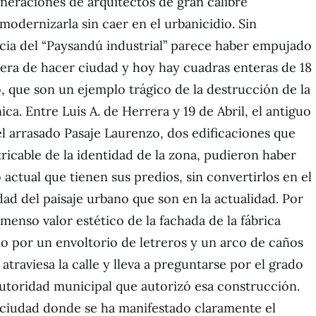
eneraciones de arquitectos de gran calibre
modernizarla sin caer en el urbanicidio. Sin
cia del “Paysandú industrial” parece haber empujado
nera de hacer ciudad y hoy hay cuadras enteras de 18
o, que son un ejemplo trágico de la destrucción de la
a. Entre Luis A. de Herrera y 19 de Abril, el antiguo
 arrasado Pasaje Laurenzo, dos edificaciones que
ricable de la identidad de la zona, pudieron haber
 actual que tienen sus predios, sin convertirlos en el
dad del paisaje urbano que son en la actualidad. Por
inmenso valor estético de la fachada de la fábrica
o por un envoltorio de letreros y un arco de caños
traviesa la calle y lleva a preguntarse por el grado
autoridad municipal que autorizó esa construcción.
a ciudad donde se ha manifestado claramente el