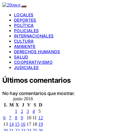
LOCALES
DEPORTES
POLÍTICA
POLICIALES
INTERNACIONALES
CULTURA
AMBIENTE
DERECHOS HUMANOS
SALUD
COOPERATIVISMO
JUDICIALES
Últimos comentarios
No hay comentarios que mostrar.
junio 2016
L
M
X
J
V
S
D
1
2
3
4
5
6
7
8
9
10
11
12
13
14
15
16
17
18
19
20
21
22
23
24
25
26