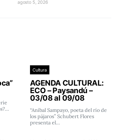
agosto 5, 2026
Cultura
oca”
AGENDA CULTURAL:
ECO – Paysandú –
03/08 al 09/08
rie
os?…
“Aníbal Sampayo, poeta del río de
los pájaros” Schubert Flores
presenta el…