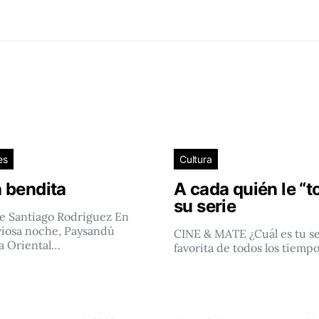
es
Cultura
 bendita
A cada quién le “t
su serie
e Santiago Rodríguez En
viosa noche, Paysandú
CINE & MATE ¿Cuál es tu se
a Oriental…
favorita de todos los tiemp