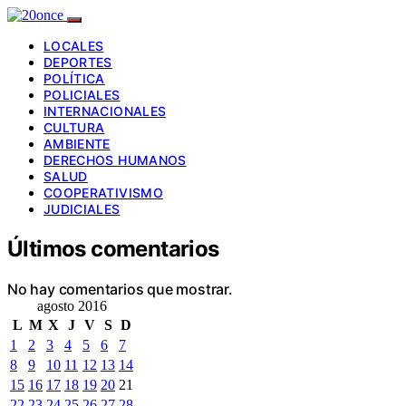
LOCALES
DEPORTES
POLÍTICA
POLICIALES
INTERNACIONALES
CULTURA
AMBIENTE
DERECHOS HUMANOS
SALUD
COOPERATIVISMO
JUDICIALES
Últimos comentarios
No hay comentarios que mostrar.
agosto 2016
L
M
X
J
V
S
D
1
2
3
4
5
6
7
8
9
10
11
12
13
14
15
16
17
18
19
20
21
22
23
24
25
26
27
28