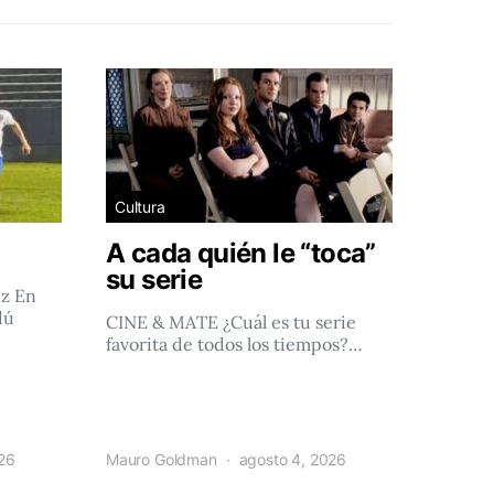
Cultura
A cada quién le “toca”
su serie
ez En
dú
CINE & MATE ¿Cuál es tu serie
favorita de todos los tiempos?…
026
Mauro Goldman
agosto 4, 2026