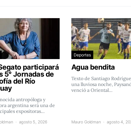
Deportes
Segato participará
Agua bendita
as 5° Jornadas de
Texto de Santiago Rodrígu
ofía del Río
una lluviosa noche, Paysan
uay
venció a Oriental…
nocida antropóloga y
ra argentina será una de
ncipales expositoras…
oldman
agosto 5, 2026
Mauro Goldman
agosto 4, 2