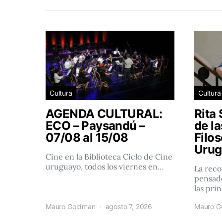
Cultura
Cultura
AGENDA CULTURAL:
Rita 
ECO – Paysandú –
de l
07/08 al 15/08
Filos
Urug
Cine en la Biblioteca Ciclo de Cine
uruguayo, todos los viernes en…
La reco
pensado
las pri
Mauro Goldman
agosto 7, 2026
Mauro G