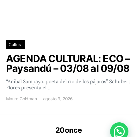
Cultura
AGENDA CULTURAL: ECO –
Paysandú – 03/08 al 09/08
“Aníbal Sampayo, poeta del río de los pájaros” Schubert
Flores presenta el…
Mauro Goldman
agosto 3, 2026
20once
Conéctacte con 20once!