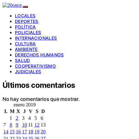
LOCALES
DEPORTES
POLÍTICA
POLICIALES
INTERNACIONALES
CULTURA
AMBIENTE
DERECHOS HUMANOS
SALUD
COOPERATIVISMO
JUDICIALES
Últimos comentarios
No hay comentarios que mostrar.
enero 2019
L
M
X
J
V
S
D
1
2
3
4
5
6
7
8
9
10
11
12
13
14
15
16
17
18
19
20
21
22
23
24
25
26
27