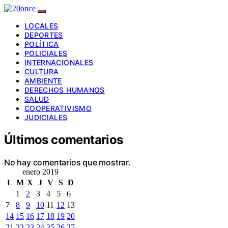
LOCALES
DEPORTES
POLÍTICA
POLICIALES
INTERNACIONALES
CULTURA
AMBIENTE
DERECHOS HUMANOS
SALUD
COOPERATIVISMO
JUDICIALES
Últimos comentarios
No hay comentarios que mostrar.
enero 2019
L
M
X
J
V
S
D
1
2
3
4
5
6
7
8
9
10
11
12
13
14
15
16
17
18
19
20
21
22
23
24
25
26
27