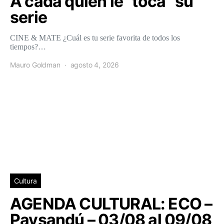
A cada quién le “toca” su
serie
CINE & MATE ¿Cuál es tu serie favorita de todos los
tiempos?…
Mauro Goldman
agosto 4, 2026
Cultura
AGENDA CULTURAL: ECO –
Paysandú – 03/08 al 09/08