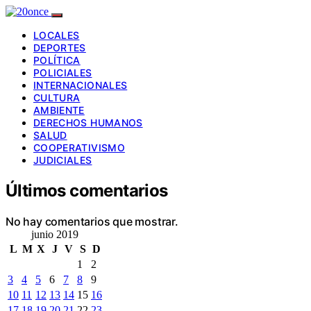
LOCALES
DEPORTES
POLÍTICA
POLICIALES
INTERNACIONALES
CULTURA
AMBIENTE
DERECHOS HUMANOS
SALUD
COOPERATIVISMO
JUDICIALES
Últimos comentarios
No hay comentarios que mostrar.
junio 2019
L
M
X
J
V
S
D
1
2
3
4
5
6
7
8
9
10
11
12
13
14
15
16
17
18
19
20
21
22
23