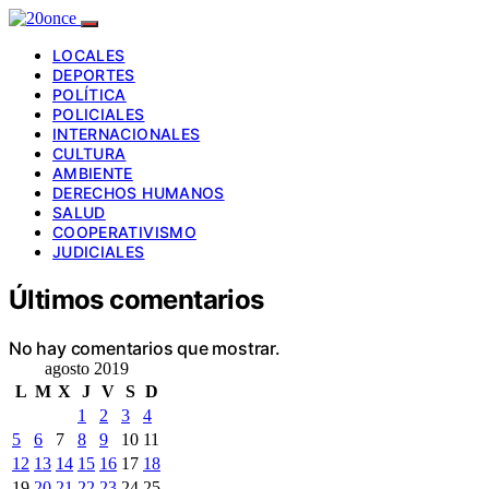
LOCALES
DEPORTES
POLÍTICA
POLICIALES
INTERNACIONALES
CULTURA
AMBIENTE
DERECHOS HUMANOS
SALUD
COOPERATIVISMO
JUDICIALES
Últimos comentarios
No hay comentarios que mostrar.
agosto 2019
L
M
X
J
V
S
D
1
2
3
4
5
6
7
8
9
10
11
12
13
14
15
16
17
18
19
20
21
22
23
24
25