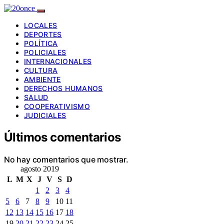
LOCALES
DEPORTES
POLÍTICA
POLICIALES
INTERNACIONALES
CULTURA
AMBIENTE
DERECHOS HUMANOS
SALUD
COOPERATIVISMO
JUDICIALES
Últimos comentarios
No hay comentarios que mostrar.
agosto 2019
L
M
X
J
V
S
D
1
2
3
4
5
6
7
8
9
10
11
12
13
14
15
16
17
18
19
20
21
22
23
24
25