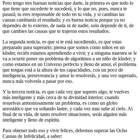
Pero tengo tres buenas noticias que darte, la primera es que todo lo
que tiene que sucederte te sucederá, y lo que no, pues, nunca te
pasará; tu eres responsable de todo en tu vida, y si cambias las
causas cambiarás el resultado; y es buena noticia porque ya no
dependes de lo externo, de nada ni de nadie, solo depende de ti, de
que cambies las causas que te trajeron estos resultados.
La segunda noticia, es que si te está sucediendo, es que estas
preparado para superarlo; piensa que somos como niños en un
kínder, recién estamos aprendiendo a vivir, y a ninguna maestra se le
va a ocurrir poner un problema de algoritmos a un niño de kínder; y
como estamos en un Universo perfecto y lleno de amor, el problema
que tengas está a la altura de tus capacidades, con un poco de
inteligencia, perseverancia y amor lo resolverás, y una vez superado,
nunca más volverás a pasar por eso.
Y la tercera noticia, es que cada vez que superes algo, te vuelves
más inteligente y más cerca de tu divinidad interior; cuando
resuelvas armoniosamente un problema, es como un globo
aerostático que va soltando lastre, y cada vez mas sube al cielo. Al
final de tu vida, de tanto resolver situaciones, serás alguien más
inteligente y lleno de espíritu.
Para obtener todo eso y vivir felices, debemos superar las Ocho
Causas de Infelicidad, a saber: