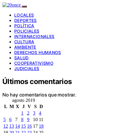
LOCALES
DEPORTES
POLÍTICA
POLICIALES
INTERNACIONALES
CULTURA
AMBIENTE
DERECHOS HUMANOS
SALUD
COOPERATIVISMO
JUDICIALES
Últimos comentarios
No hay comentarios que mostrar.
agosto 2019
L
M
X
J
V
S
D
1
2
3
4
5
6
7
8
9
10
11
12
13
14
15
16
17
18
19
20
21
22
23
24
25