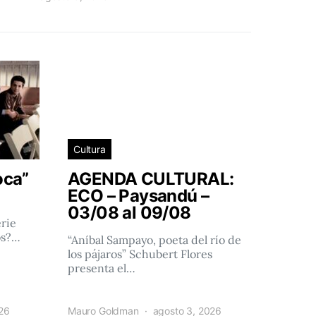
Cultura
oca”
AGENDA CULTURAL:
ECO – Paysandú –
03/08 al 09/08
rie
os?…
“Aníbal Sampayo, poeta del río de
los pájaros” Schubert Flores
presenta el…
026
Mauro Goldman
agosto 3, 2026