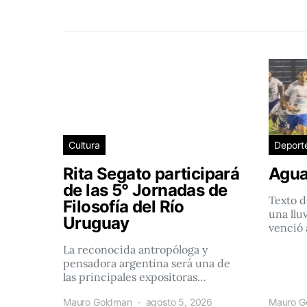
Cultura
Deport
Rita Segato participará
Agua
de las 5° Jornadas de
Texto d
Filosofía del Río
una llu
Uruguay
venció 
La reconocida antropóloga y
pensadora argentina será una de
las principales expositoras…
Mauro Goldman
agosto 5, 2026
Mauro G