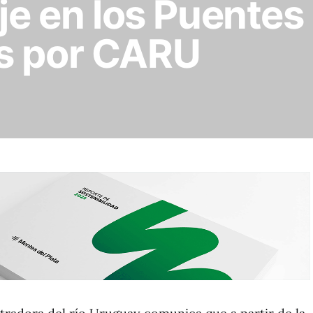
aje en los Puentes
s por CARU