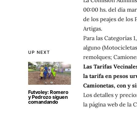
La Comisión Administ
00:00 hs. del día mar
de los peajes de los
Artigas.
Para las Categorías 1
alguno (Motocicletas
UP NEXT
remolques; Camiones
Las Tarifas Vecinal
la tarifa en pesos u
Camionetas, con y s
Futvoley: Romero
Los detalles y preci
y Pedrozo siguen
comandando
la página web de la 