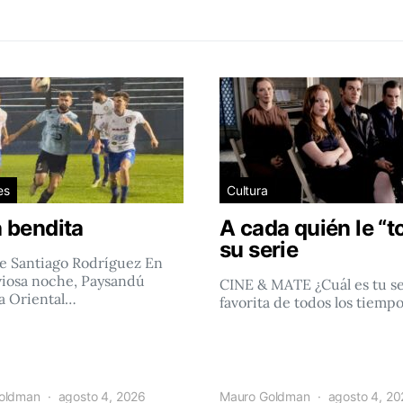
es
Cultura
 bendita
A cada quién le “t
su serie
e Santiago Rodríguez En
viosa noche, Paysandú
CINE & MATE ¿Cuál es tu se
a Oriental…
favorita de todos los tiemp
oldman
agosto 4, 2026
Mauro Goldman
agosto 4, 2