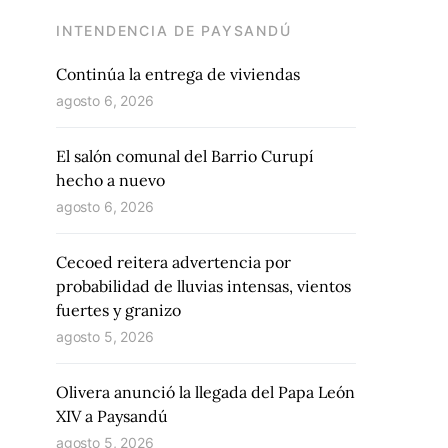
INTENDENCIA DE PAYSANDÚ
Continúa la entrega de viviendas
agosto 6, 2026
El salón comunal del Barrio Curupí
hecho a nuevo
agosto 6, 2026
Cecoed reitera advertencia por
probabilidad de lluvias intensas, vientos
fuertes y granizo
agosto 5, 2026
Olivera anunció la llegada del Papa León
XIV a Paysandú
agosto 5, 2026