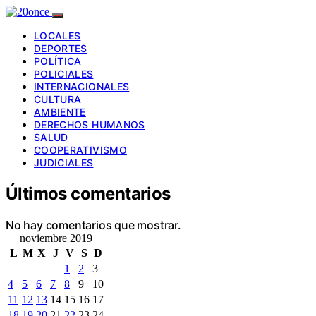
LOCALES
DEPORTES
POLÍTICA
POLICIALES
INTERNACIONALES
CULTURA
AMBIENTE
DERECHOS HUMANOS
SALUD
COOPERATIVISMO
JUDICIALES
Últimos comentarios
No hay comentarios que mostrar.
noviembre 2019
L
M
X
J
V
S
D
1
2
3
4
5
6
7
8
9
10
11
12
13
14
15
16
17
18
19
20
21
22
23
24